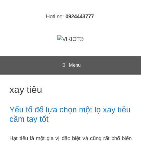
Chuyển
đến
Hotline:
0924443777
nội
dung
Menu
xay tiêu
Yếu tố để lựa chọn một lọ xay tiêu
cầm tay tốt
Hạt tiêu là một gia vị đặc biệt và cũng rất phổ biến